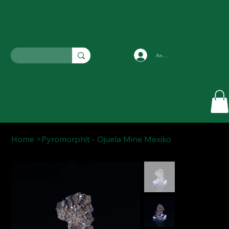
Anmelden
Home
>
Pyromorphit - Ojuela Mine Mexiko