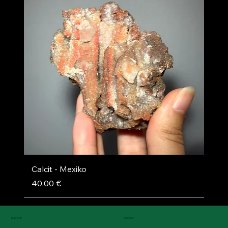
Calcit - Mexiko
Preis
40,00 €
Rubriken
Kontakt