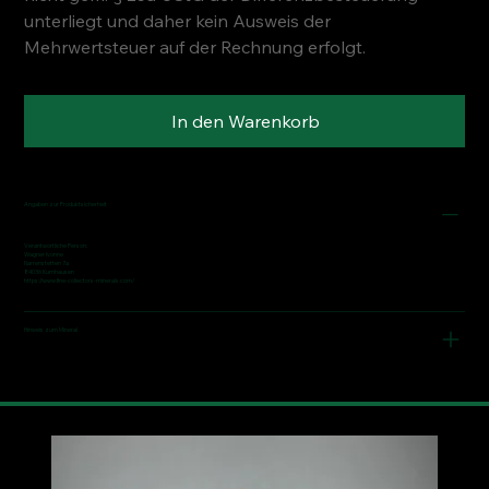
unterliegt und daher kein Ausweis der
Mehrwertsteuer auf der Rechnung erfolgt.
In den Warenkorb
Angaben zur Produktsicherheit
Verantwortliche Person:
Wagner Ivonne
Narrenstetten 7a
84036 Kumhausen
https://www.fine-collectors-minerals.com/
Hinweis zum Mineral