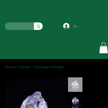
Anmelden
Home
>
Apatit - Durango Mexiko