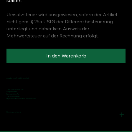
sollten.
Umsatzsteuer wird ausgewiesen, sofern der Artikel
nicht gem. § 25a UStG der Differenzbesteuerung
unterliegt und daher kein Ausweis der
Mehrwertsteuer auf der Rechnung erfolgt.
In den Warenkorb
Angaben zur Produktsicherheit
Verantwortliche Person:
Wagner Ivonne
Narrenstetten 7a
84036 Kumhausen
https://www.fine-collectors-minerals.com/
Hinweis zum Mineral