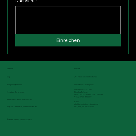
Nachricht
*
Einreichen
Rubriken
Kontakt
Shop
Wir sind ein reiner Online-Handel
maßgefertigte Sockel
kontaktieren Sie uns gerne
Montag: 12:00 - 17:00 Uhr
Dienstag: Ruhetag
Ankauf von Sammlungen
Mittwoch - Donnerstag: 12:00 - 17:00 Uhr
Freitag: 09:00 - 12:00 Uhr
Neuigkeiten & anstehende Messen
E-Mail:
info@fine-collectors-minerals.com
Tel.: (0049) 08743 9699235
Blog - Wissenswertes, Messeberichte, etc.
Über uns - Unsere Passion & Werte