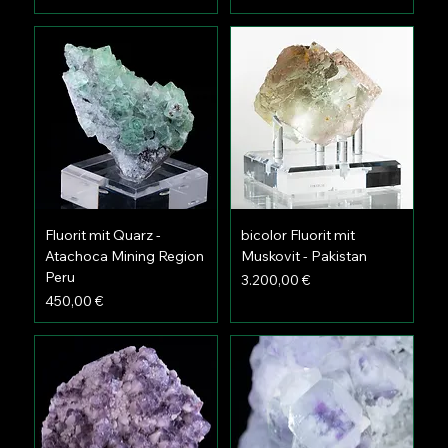
Fluorit mit Quarz -
bicolor Fluorit mit
Atachoca Mining Region
Muskovit - Pakistan
Peru
Preis
3.200,00 €
Preis
450,00 €