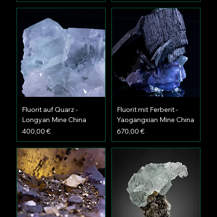
Fluorit auf Quarz -
Fluorit mit Ferberit -
Longyan Mine China
Yaogangxian Mine China
Preis
Preis
400,00 €
670,00 €