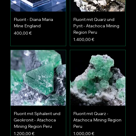
Fluorit - Diana Maria
Fluorit mit Quarz und
Mine England
Pyrit - Atachoca Mining
Region Peru
Preis
400,00 €
Preis
1.400,00 €
Fluorit mit Sphalerit und
Fluorit mit Quarz -
Geokronit - Atachoca
Atachoca Mining Region
Mining Region Peru
Peru
Preis
Preis
1.200,00 €
1.000,00 €