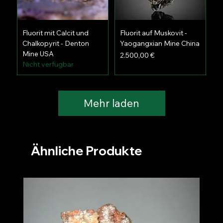
Fluorit mit Calcit und
Fluorit auf Muskovit -
Chalkopyrit - Denton
Yaogangxian Mine China
Mine USA
Preis
2.500,00 €
Nicht verfügbar
Mehr laden
Ähnliche Produkte