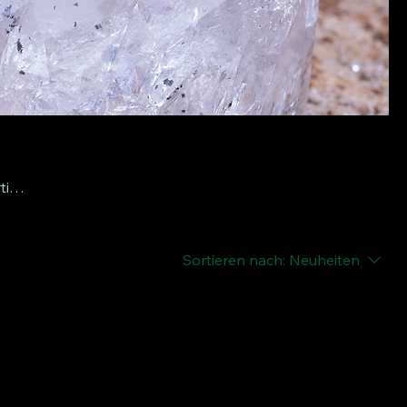
tige
eit
Sortieren nach:
Neuheiten
d