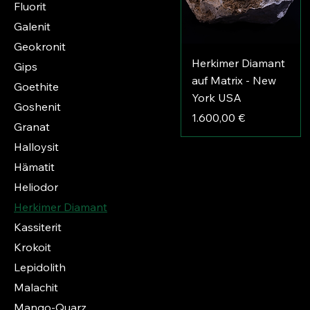
Fluorit
Galenit
Geokronit
Herkimer Diamant
Gips
auf Matrix - New
Goethite
York USA
Goshenit
Preis
1.600,00 €
Granat
Halloysit
Hämatit
Heliodor
Herkimer Diamant
Kassiterit
Krokoit
Lepidolith
Malachit
Mango-Quarz