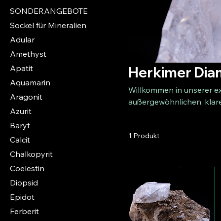
SONDERANGEBOTE
Sockel für Mineralien
Adular
Amethyst
Apatit
Herkimer Dia
Aquamarin
Willkommen in unserer e
Aragonit
außergewöhnlichen, klaren
Azurit
Struktur faszinieren. Die
Baryt
Quarzkristalle, die sich
1 Produkt
auszeichnen und ausschli
Calcit
Eigenschaften machen si
Chalkopyrit
Kenner.
Coelestin
Diopsid
Epidot
Ferberit