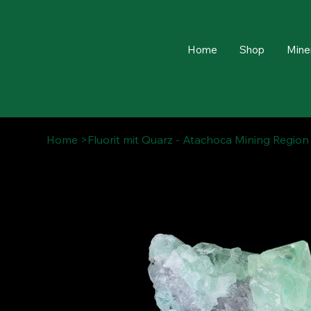
Home
Shop
Mine
Home
>
Fluorit mit Quarz - Atachoca Mining Region