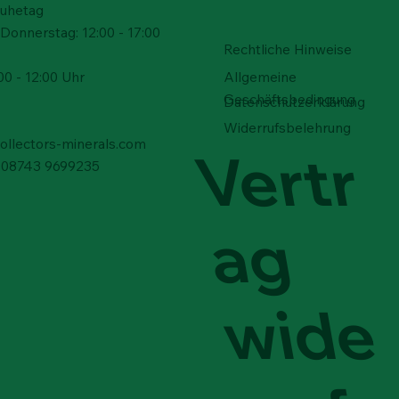
Ruhetag
Donnerstag: 12:00 - 17:00
Rechtliche Hinweise
Allgemeine
00 - 12:00 Uhr
Geschäftsbedingung
Schnellansicht
Schnellansicht
Schnellansicht
Schnellansicht
Schnellansicht
Schnellansicht
 - Arizona, USA
el – Rucalmuto, Italien
sockel
Adamit - Durango, Mexiko
Schwefel – Rucalmuto, Ital
Schwefel – Rucalmuto, Ital
Datenschutzerklärung
 verfügbar
Nicht verfügbar
Preis
Preis
 €
0 €
200,00 €
100,00 €
Widerrufsbelehrung
collectors-minerals.com
Vertr
9) 08743 9699235
ag
wide