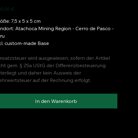
s
0,00 €
öße: 7,5 x 5 x 5 cm
ndort: Atachoca Mining Region - Cerro de Pasco -
ru
kl. custom-made Base
satzsteuer wird ausgewiesen, sofern der Artikel
cht gem. § 25a UStG der Differenzbesteuerung
terliegt und daher kein Ausweis der
hrwertsteuer auf der Rechnung erfolgt.
In den Warenkorb