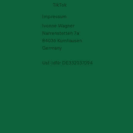
TikTok
Impressum
Ivonne Wagner
Narrenstetten 7a
Schnellansicht
Schnellansicht
Schnellansicht
ien
ien
Schwefel – Rucalmuto, Italien
Baryt – Rio Bacchera Quarry,
Turmalin - Paprok, Nuristan,
84036 Kumhausen
Italien
Afghanistan
Preis
80,00 €
Germany
Nicht verfügbar
Preis
190,00 €
Ust-IdNr DE332037094