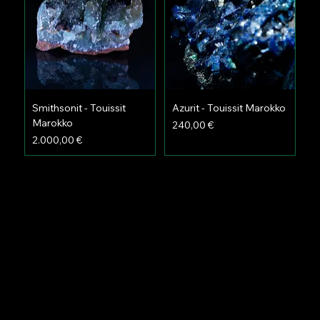
Smithsonit - Touissit
Azurit - Touissit Marokko
Marokko
Preis
240,00 €
Preis
2.000,00 €