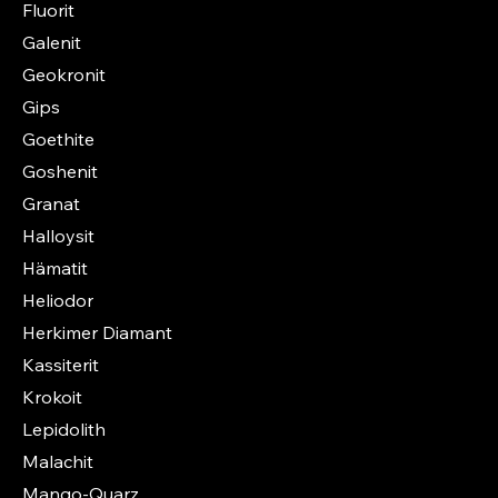
Fluorit
Galenit
Geokronit
Gips
Goethite
Goshenit
Granat
Halloysit
Hämatit
Heliodor
Herkimer Diamant
Kassiterit
Krokoit
Lepidolith
Malachit
Mango-Quarz