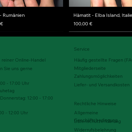
Schnellansicht
Schnellansicht
 - Rumänien
Hämatit - Elba Island, Itali
Preis
 €
100,00 €
Service
n reiner Online-Handel
Häufig gestellte Fragen (F
Mitgliederseite
n Sie uns gerne
Zahlungsmöglichkeiten
00 - 17:00 Uhr
Liefer- und Versandkosten
Ruhetag
Donnerstag: 12:00 - 17:00
Rechtliche Hinweise
Allgemeine
00 - 12:00 Uhr
Geschäftsbedingung
Schnellansicht
Schnellansicht
Schnellansicht
Schnellansicht
Schnellansicht
Schnellansicht
 - Arizona, USA
el – Rucalmuto, Italien
sockel
Adamit - Durango, Mexiko
Schwefel – Rucalmuto, Ital
Schwefel – Rucalmuto, Ital
Datenschutzerklärung
 verfügbar
Nicht verfügbar
Preis
Preis
 €
0 €
200,00 €
100,00 €
Widerrufsbelehrung