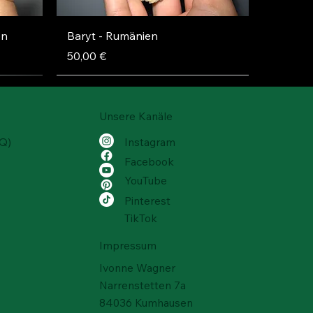
Schnellansicht
en
Baryt - Rumänien
Preis
50,00 €
Unsere Kanäle
AQ)
Instagram
Facebook
YouTube
Pinterest
TikTok
Impressum
Ivonne Wagner
Narrenstetten 7a
Schnellansicht
Schnellansicht
Schnellansicht
ien
ien
Schwefel – Rucalmuto, Italien
Baryt – Rio Bacchera Quarry,
Turmalin - Paprok, Nuristan,
84036 Kumhausen
Italien
Afghanistan
Preis
80,00 €