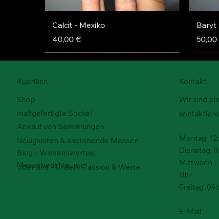
Schnellansicht
Calcit - Mexiko
Baryt
Preis
Preis
40,00 €
50,00
Rubriken
Kontakt
Shop
Wir sind ei
maßgefertigte Sockel
kontaktiere
Ankauf von Sammlungen
Montag: 12:
Neuigkeiten & anstehende Messen
Dienstag: 
Blog - Wissenswertes,
Mittwoch - 
Messeberichte, etc.
Über uns - Unsere Passion & Werte
Uhr
Freitag: 09:
Schnellansicht
Schnellansicht
Schnellansicht
Gips - Mexiko
Schwefel – Rucalmuto, Italien
Cerussit – Tsumeb Mine,
Bornit
Schwef
Acryl
E-Mail:
Namibia
Nicht
Preis
Preis
Preis
Preis
30,00 €
30,00 €
50,00
100,0