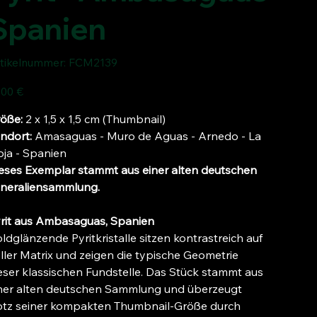
Spanien
Artikelnummer:
tikelnummer:
FCM2139
FCM2139
s
,00 €
öße:
2 x 1,5 x 1,5 cm (Thumbnail)
ndort:
Amasaguas - Muro de Aguas - Arnedo - La
oja - Spanien
eses Exemplar stammt aus einer alten deutschen
neraliensammlung.
rit aus Ambasaguas, Spanien
ldglänzende Pyritkristalle sitzen kontrastreich auf
ller Matrix und zeigen die typische Geometrie
eser klassischen Fundstelle. Das Stück stammt aus
ner alten deutschen Sammlung und überzeugt
otz seiner kompakten Thumbnail-Größe durch