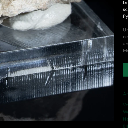
br
sc
Py
Um
ni
un
Me
An
Ve
Wa
Na
84