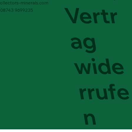
collectors-minerals.com
Vertr
9) 08743 9699235
ag
wide
rrufe
n