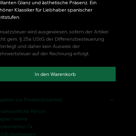
illanten Glanz und ästhetische Präsenz. Ein
höner Klassiker für Liebhaber spanischer
ritstufen.
satzsteuer wird ausgewiesen, sofern der Artikel
cht gem. § 25a UStG der Differenzbesteuerung
terliegt und daher kein Ausweis der
hrwertsteuer auf der Rechnung erfolgt.
In den Warenkorb
gaben zur Produktsicherheit
rantwortliche Person:
gner Ivonne
rrenstetten 7a
036 Kumhausen