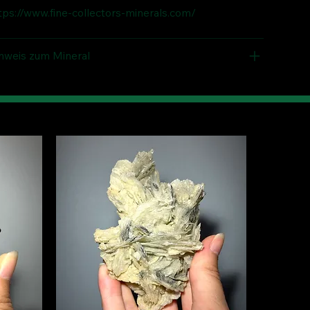
tps://www.fine-collectors-minerals.com/
nweis zum Mineral