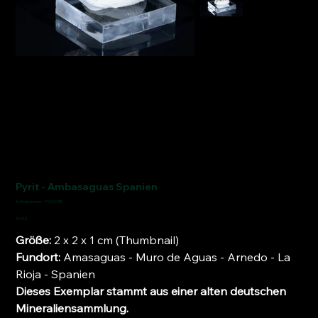
Pyrit - Ambasaguas Spanien
Artikelnummer:
Artikelnummer:
FCM2138
FCM2138
Preis
10,00 €
Größe:
2 x 2 x 1 cm (Thumbnail)
Fundort:
Amasaguas - Muro de Aguas - Arnedo - La
Rioja - Spanien
Dieses Exemplar stammt aus einer alten deutschen
Mineraliensammlung.