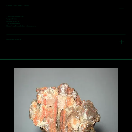
Angaben zur Produktsicherheit
Verantwortliche Person:
Wagner Ivonne
Narrenstetten 7a
84036 Kumhausen
https://www.fine-collectors-minerals.com/
Hinweis zum Mineral