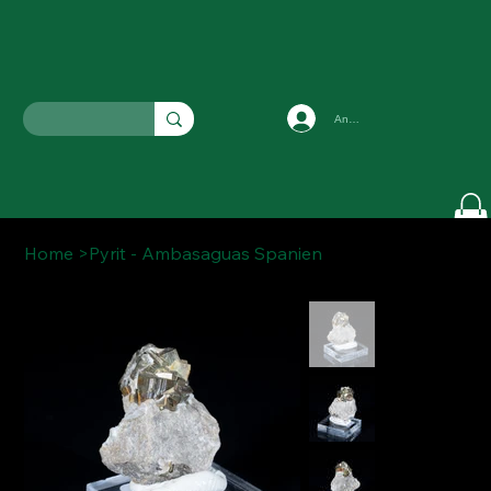
Anmelden
Home
>
Pyrit - Ambasaguas Spanien