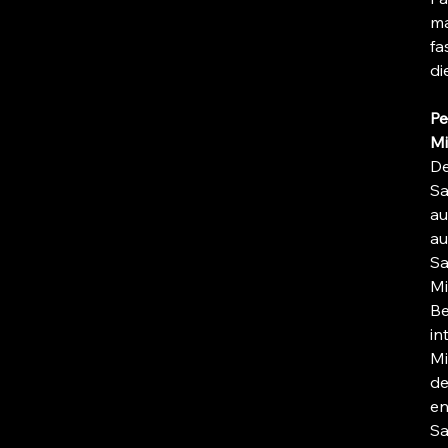
ma
fa
di
Pe
Mi
De
Sa
au
au
Sa
Mi
Be
in
Mi
de
en
Sa