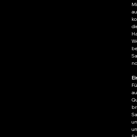
Mi
au
ko
di
Ha
We
be
Sa
no
Ei
Fü
au
Qu
br
Sa
un
un
Fa