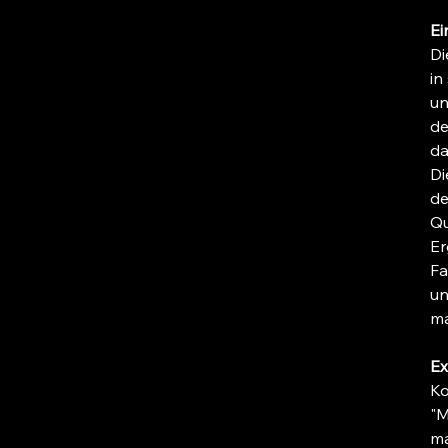
Ei
Di
in
un
de
da
Di
de
Qu
Er
Fa
un
ma
Ex
Ko
"M
ma