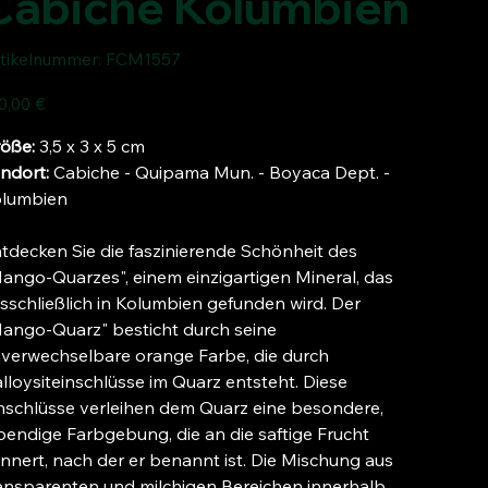
Cabiche Kolumbien
Artikelnummer:
tikelnummer:
FCM1557
FCM1557
s
0,00 €
öße:
3,5 x 3 x 5 cm
ndort:
Cabiche - Quipama Mun. - Boyaca Dept. -
lumbien
tdecken Sie die faszinierende Schönheit des
ango-Quarzes", einem einzigartigen Mineral, das
sschließlich in Kolumbien gefunden wird. Der
ango-Quarz" besticht durch seine
verwechselbare orange Farbe, die durch
lloysiteinschlüsse im Quarz entsteht. Diese
nschlüsse verleihen dem Quarz eine besondere,
bendige Farbgebung, die an die saftige Frucht
innert, nach der er benannt ist. Die Mischung aus
ansparenten und milchigen Bereichen innerhalb