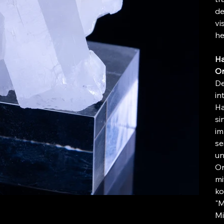
de
vi
he
Ha
Or
De
in
Ha
si
im
se
un
Or
mi
ko
"M
Mi