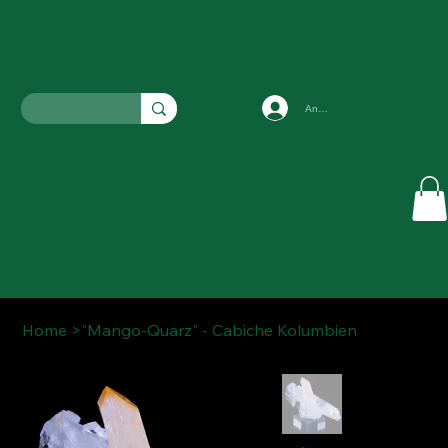
Anmelden
Home
>
"Mango-Quarz" - Cabiche Kolumbien