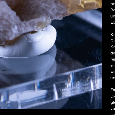
ho
Be
un
Ex
Kr
De
Kr
de
re
ei
wi
un
Fa
Di
gl
va
ei