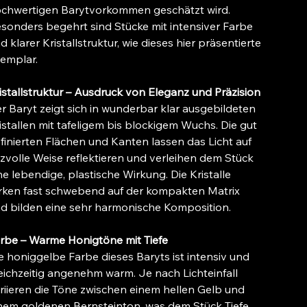
chwertigen Barytvorkommen geschätzt wird.
sonders begehrt sind Stücke mit intensiver Farbe
d klarer Kristallstruktur, wie dieses hier präsentierte
emplar.
istallstruktur – Ausdruck von Eleganz und Präzision
r Baryt zeigt sich in wunderbar klar ausgebildeten
istallen mit tafeligem bis blockigem Wuchs. Die gut
finierten Flächen und Kanten lassen das Licht auf
izvolle Weise reflektieren und verleihen dem Stück
ne lebendige, plastische Wirkung. Die Kristalle
rken fast schwebend auf der kompakten Matrix
d bilden eine sehr harmonische Komposition.
rbe – Warme Honigtöne mit Tiefe
e honiggelbe Farbe dieses Baryts ist intensiv und
eichzeitig angenehm warm. Je nach Lichteinfall
riieren die Töne zwischen einem hellen Gelb und
nem goldenen Bernsteinton, was dem Stück Tiefe