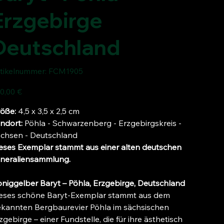
Erzgebirge
Deutschland
Artikelnummer:
tikelnummer:
FCM1905
FCM1905
s
0,00 €
öße:
4,5 x 3,5 x 2,5 cm
ndort:
Pöhla - Schwarzenberg - Erzgebirgskreis -
chsen - Deutschland
eses Exemplar stammt aus einer alten deutschen
neraliensammlung.
niggelber Baryt – Pöhla, Erzgebirge, Deutschland
eses schöne Baryt-Exemplar stammt aus dem
kannten Bergbaurevier Pöhla im sächsischen
zgebirge – einer Fundstelle, die für ihre ästhetisch