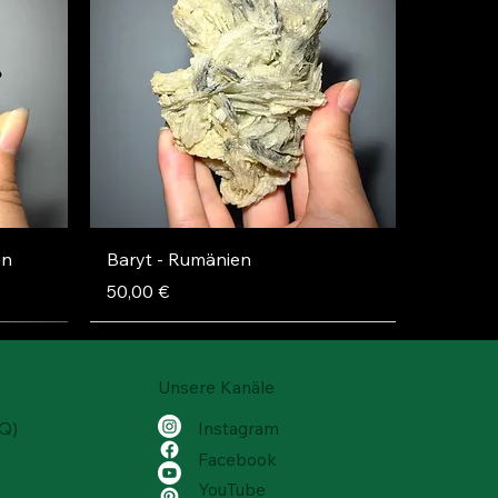
Schnellansicht
en
Baryt - Rumänien
Preis
50,00 €
Unsere Kanäle
AQ)
Instagram
Facebook
YouTube