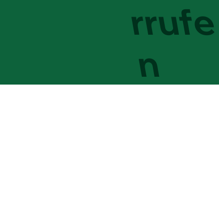
rrufe
n