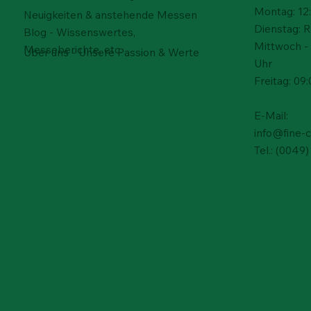
Montag: 12:
Neuigkeiten & anstehende Messen
Dienstag: 
Blog - Wissenswertes,
Mittwoch - 
Messeberichte, etc.
Über uns - Unsere Passion & Werte
Uhr
Freitag: 09:
Schnellansicht
Schnellansicht
Schnellansicht
Gips - Mexiko
Schwefel – Rucalmuto, Italien
Cerussit – Tsumeb Mine,
Bornit
Schwef
Acryl
E-Mail:
Namibia
Nicht
Preis
Preis
Preis
Preis
30,00 €
30,00 €
50,00
100,0
info@fine-
Preis
150,00 €
Tel.: (004