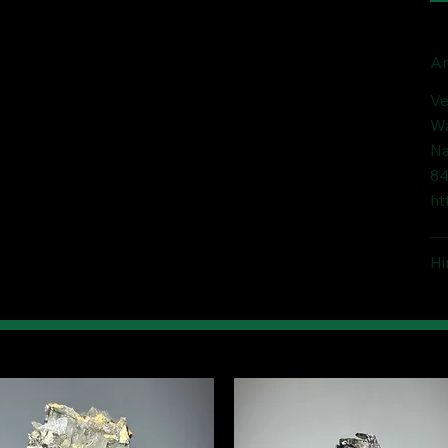
An
Ve
Wa
Na
84
ht
Hi