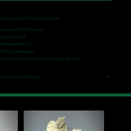
gaben zur Produktsicherheit
rantwortliche Person:
gner Ivonne
rrenstetten 7a
036 Kumhausen
tps://www.fine-collectors-minerals.com
nweise zum Mineral