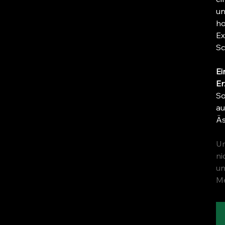
un
ho
Ex
Sc
Ei
Er
So
au
Äs
Um
ni
un
Me