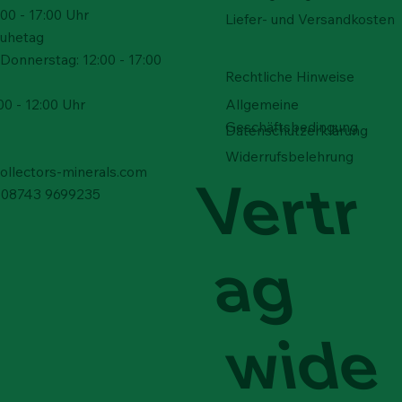
00 - 17:00 Uhr
Liefer- und Versandkosten
Ruhetag
Donnerstag: 12:00 - 17:00
Rechtliche Hinweise
Allgemeine
00 - 12:00 Uhr
Geschäftsbedingung
Schnellansicht
Schnellansicht
Schnellansicht
Schnellansicht
Schnellansicht
Schnellansicht
 - Arizona, USA
el – Rucalmuto, Italien
sockel
Adamit - Durango, Mexiko
Schwefel – Rucalmuto, Ital
Schwefel – Rucalmuto, Ital
Datenschutzerklärung
 verfügbar
Nicht verfügbar
Preis
Preis
 €
0 €
200,00 €
100,00 €
Widerrufsbelehrung
collectors-minerals.com
Vertr
9) 08743 9699235
ag
wide