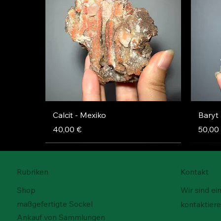
Schnellansicht
Calcit - Mexiko
Baryt
Preis
Preis
40,00 €
50,00
Rubriken
Kontakt
Shop
Wir sind ei
maßgefertigte Sockel
kontaktiere
Ankauf von Sammlungen