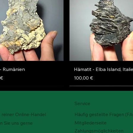
Schnellansicht
Schnellansicht
 - Rumänien
Hämatit - Elba Island, Itali
Preis
 €
100,00 €
Service
n reiner Online-Handel
Häufig gestellte Fragen (F
Mitgliederseite
n Sie uns gerne
Zahlungsmöglichkeiten