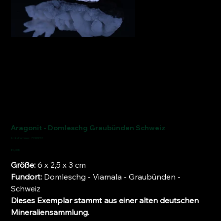
Aragonit - Domleschg Graubünden Schweiz
Artikelnummer:
Artikelnummer:
FCM1812
FCM1812
Preis
80,00 €
Größe:
6 x 2,5 x 3 cm
Fundort:
Domleschg - Viamala - Graubünden -
Schweiz
Dieses Exemplar stammt aus einer alten deutschen
Mineraliensammlung.