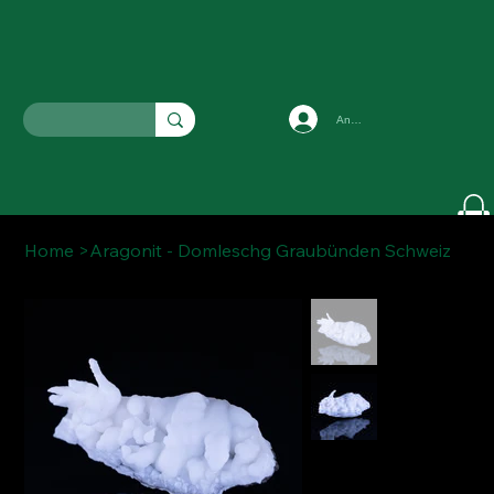
Anmelden
Home
>
Aragonit - Domleschg Graubünden Schweiz