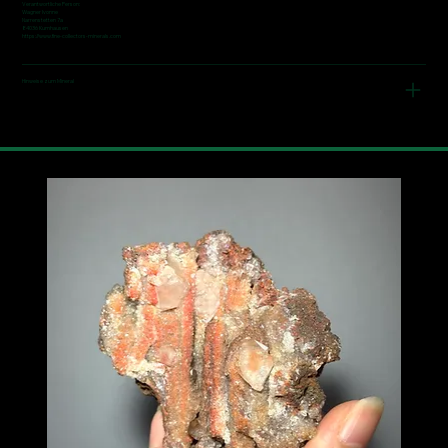
Verantwortliche Person:
Wagner Ivonne
Narrenstetten 7a
84036 Kumhausen
https://www.fine-collectors-minerals.com
Hinweise zum Mineral