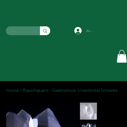
Anmelden
Home
>
Rauchquarz - Galenstock Urserental Schweiz