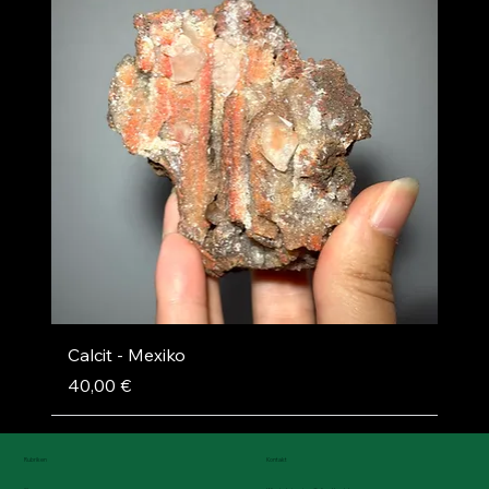
Calcit - Mexiko
Preis
40,00 €
Rubriken
Kontakt