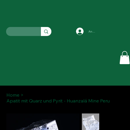
Anmelden
Home
>
Apatit mit Quarz und Pyrit - Huanzalá Mine Peru