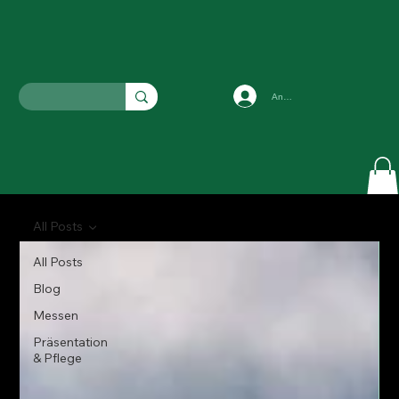
Anmelden
All Posts
All Posts
Blog
Messen
Präsentation
& Pflege