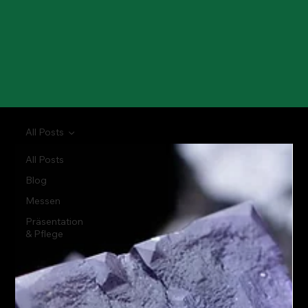
All Posts
All Posts
Blog
Messen
Präsentation
& Pflege