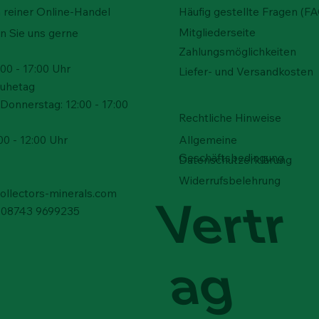
n reiner Online-Handel
Häufig gestellte Fragen (F
Mitgliederseite
n Sie uns gerne
Zahlungsmöglichkeiten
00 - 17:00 Uhr
Liefer- und Versandkosten
Ruhetag
Donnerstag: 12:00 - 17:00
Rechtliche Hinweise
Allgemeine
00 - 12:00 Uhr
Geschäftsbedingung
Datenschutzerklärung
Widerrufsbelehrung
collectors-minerals.com
Vertr
9) 08743 9699235
ag