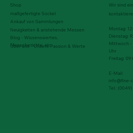
Shop
Wir sind ei
maßgefertigte Sockel
kontaktiere
Ankauf von Sammlungen
Montag: 12:
Neuigkeiten & anstehende Messen
Dienstag: 
Blog - Wissenswertes,
Mittwoch - 
Messeberichte, etc.
Über uns - Unsere Passion & Werte
Uhr
Freitag: 09:
E-Mail:
info@fine-
Tel.: (004