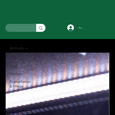
Anmelden
All Posts
All Posts
Blog
Messen
Präsentation
& Pflege