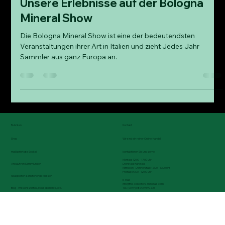
Fine Collectors Minerals
8. Nov. 2024
4 Min. Lesezeit
Unsere Erlebnisse auf der Bologna
Mineral Show
Die Bologna Mineral Show ist eine der bedeutendsten
Veranstaltungen ihrer Art in Italien und zieht Jedes Jahr
Sammler aus ganz Europa an.
Rubriken
Kontakt
Shop
Wir sind ein reiner Online-Handel
maßgefertigte Sockel
kontaktieren Sie uns gerne
Montag: 12:00 - 17:00 Uhr
Dienstag: Ruhetag
Ankauf von Sammlungen
Mittwoch - Donnerstag: 12:00 - 17:00 Uhr
Freitag: 09:00 - 12:00 Uhr