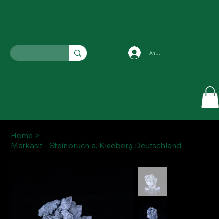
Anmelden
Home
>
Markasit - Steinbruch a. Kleeberg Deutschland