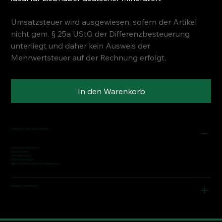
Umsatzsteuer wird ausgewiesen, sofern der Artikel
nicht gem. § 25a UStG der Differenzbesteuerung
unterliegt und daher kein Ausweis der
Mehrwertsteuer auf der Rechnung erfolgt.
In den Warenkorb
Angaben zur Produktsicherheit
Verantwortliche Person:
Wagner Ivonne
Narrenstetten 7a
84036 Kumhausen
https://www.fine-collectors-minerals.com
Hinweise zum Mineral