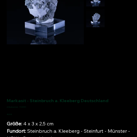
Markasit - Steinbruch a. Kleeberg Deutschland
Artikelnummer:
Artikelnummer:
FCM1951
FCM1951
Preis
45,00 €
Größe:
4 x 3 x 2,5 cm
Fundort:
Steinbruch a. Kleeberg - Steinfurt - Münster -