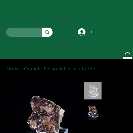
Anmelden
Home
>
Granat - Passo del Faiallo Italien