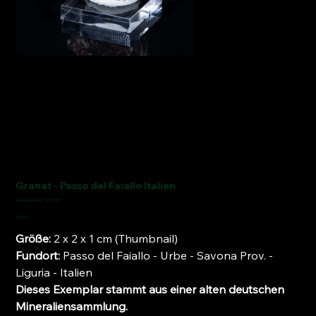
Granat - Passo del Faiallo Italien
Artikelnummer:
Artikelnummer:
FCM2117
FCM2117
Preis
20,00 €
Größe:
2 x 2 x 1 cm (Thumbnail)
Fundort:
Passo del Faiallo - Urbe - Savona Prov. -
Liguria - Italien
Dieses Exemplar stammt aus einer alten deutschen
Mineraliensammlung.