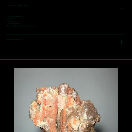
Angaben zur Produktsicherheit
Verantwortliche Person:
Wagner Ivonne
Narrenstetten 7a
84036 Kumhausen
https://www.fine-collectors-minerals.com/
Hinweis zum Mineral