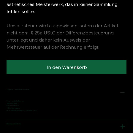
ästhetisches Meisterwerk, das in keiner Sammlung
fehlen sollte.
Umsatzsteuer wird ausgewiesen, sofern der Artikel
nicht gem. § 25a UStG der Differenzbesteuerung
unterliegt und daher kein Ausweis der
Mehrwertsteuer auf der Rechnung erfolgt.
In den Warenkorb
Angaben zur Produktsicherheit
Verantwortliche Person:
Wagner Ivonne
Narrenstetten 7a
84036 Kumhausen
https://www.fine-collectors-minerals.com/
Hinweis zum Mineral