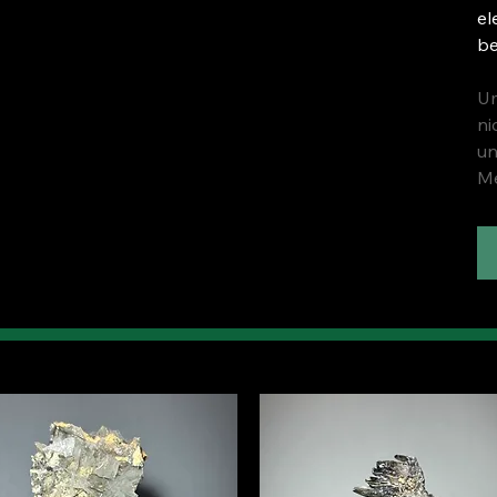
el
be
Um
ni
un
Me