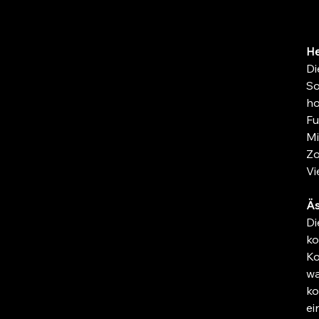
He
Di
So
ho
Fu
Mi
Zo
Vi
Äs
Di
ko
Ko
wa
ko
ei