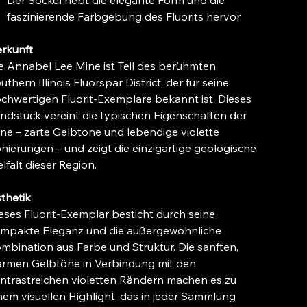
Der Sockel hebt die elegante Form und die
faszinierende Farbgebung des Fluorits hervor.
rkunft
e Annabel Lee Mine ist Teil des berühmten
uthern Illinois Fluorspar District, der für seine
chwertigen Fluorit-Exemplare bekannt ist. Dieses
ndstück vereint die typischen Eigenschaften der
ne – zarte Gelbtöne und lebendige violette
nierungen – und zeigt die einzigartige geologische
elfalt dieser Region.
thetik
eses Fluorit-Exemplar besticht durch seine
mpakte Eleganz und die außergewöhnliche
mbination aus Farbe und Struktur. Die sanften,
rmen Gelbtöne in Verbindung mit den
ntrastreichen violetten Rändern machen es zu
nem visuellen Highlight, das in jeder Sammlung