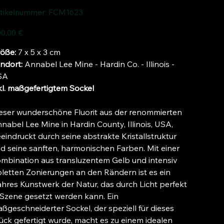
Artikelnummer:
tikelnummer:
FCM1623
FCM1623
s
0,00 €
öße:
7 x 5 x 3 cm
ndort:
Annabel Lee Mine - Hardin Co. - Illinois -
SA
kl. maßgefertigtem Sockel
eser wunderschöne Fluorit aus der renommierten
nabel Lee Mine in Hardin County, Illinois, USA,
eindruckt durch seine abstrakte Kristallstruktur
d seine sanften, harmonischen Farben. Mit einer
mbination aus transluzentem Gelb und intensiv
oletten Zonierungen an den Rändern ist es ein
hres Kunstwerk der Natur, das durch Licht perfekt
 Szene gesetzt werden kann. Ein
ßgeschneiderter Sockel, der speziell für dieses
ück gefertigt wurde, macht es zu einem idealen