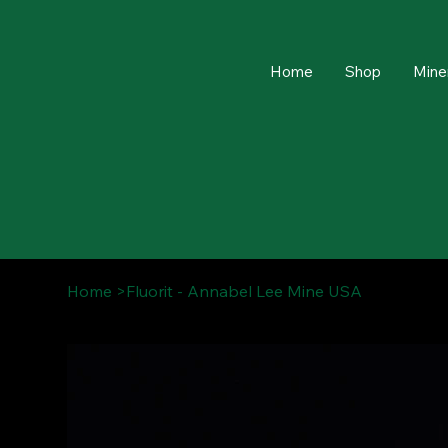
Home
Shop
Mine
Home
>
Fluorit - Annabel Lee Mine USA