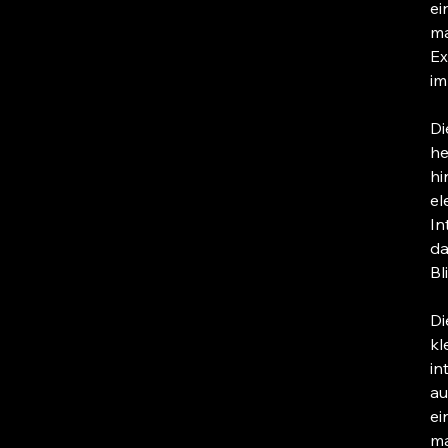
ei
ma
Ex
im
Di
he
hi
el
In
da
Bl
Di
kl
in
au
ei
ma