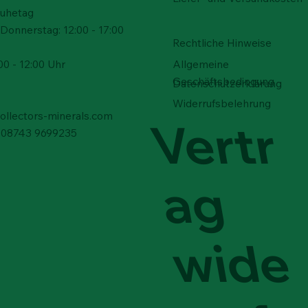
Ruhetag
Donnerstag: 12:00 - 17:00
Rechtliche Hinweise
Allgemeine
00 - 12:00 Uhr
Geschäftsbedingung
Schnellansicht
Schnellansicht
Schnellansicht
Schnellansicht
Schnellansicht
Schnellansicht
 - Arizona, USA
el – Rucalmuto, Italien
sockel
Adamit - Durango, Mexiko
Schwefel – Rucalmuto, Ital
Schwefel – Rucalmuto, Ital
Datenschutzerklärung
 verfügbar
Nicht verfügbar
Preis
Preis
 €
0 €
200,00 €
100,00 €
Widerrufsbelehrung
collectors-minerals.com
Vertr
9) 08743 9699235
ag
wide