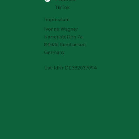
TikTok
Impressum
Ivonne Wagner
Narrenstetten 7a
Schnellansicht
Schnellansicht
Schnellansicht
ien
ien
Schwefel – Rucalmuto, Italien
Baryt – Rio Bacchera Quarry,
Turmalin - Paprok, Nuristan,
84036 Kumhausen
Italien
Afghanistan
Preis
80,00 €
Germany
Nicht verfügbar
Preis
190,00 €
Ust-IdNr DE332037094