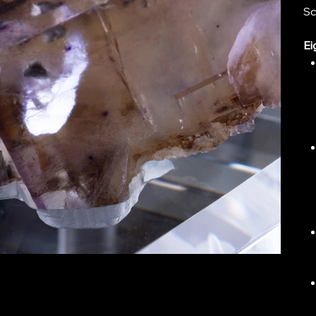
Sc
Ei